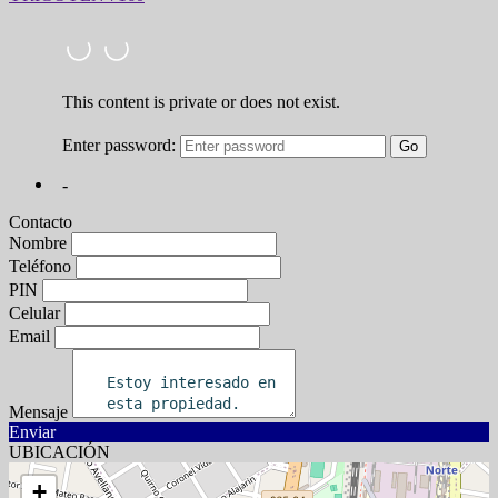
Contacto
Nombre
Teléfono
PIN
Celular
Email
Mensaje
Enviar
UBICACIÓN
+