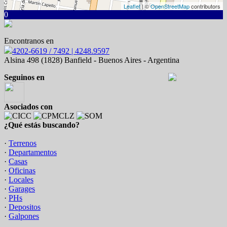
Leaflet
| ©
OpenStreetMap
contributors
0
Encontranos en
4202-6619 / 7492 | 4248.9597
Alsina 498 (1828) Banfield - Buenos Aires - Argentina
Seguinos en
Asociados con
¿Qué estás buscando?
·
Terrenos
·
Departamentos
·
Casas
·
Oficinas
·
Locales
·
Garages
·
PHs
·
Depositos
·
Galpones