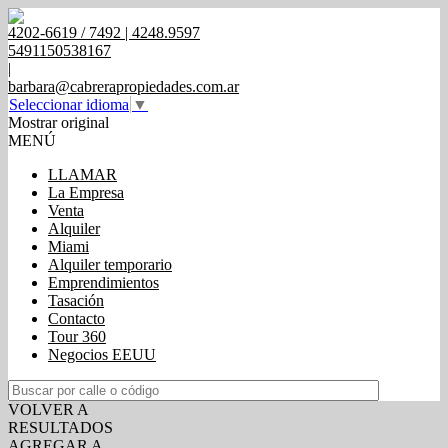
4202-6619 / 7492 | 4248.9597
5491150538167
|
barbara@cabrerapropiedades.com.ar
Seleccionar idioma
▼
Mostrar original
MENÚ
LLAMAR
La Empresa
Venta
Alquiler
Miami
Alquiler temporario
Emprendimientos
Tasación
Contacto
Tour 360
Negocios EEUU
VOLVER A
RESULTADOS
AGREGAR A