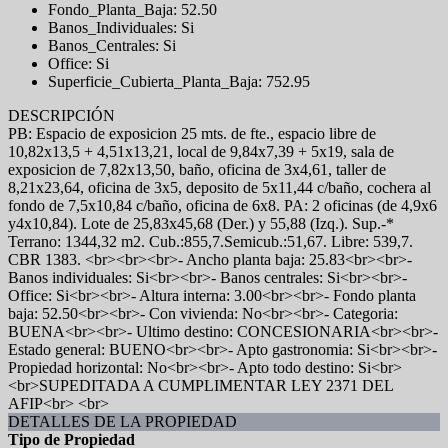
Fondo_Planta_Baja: 52.50
Banos_Individuales: Si
Banos_Centrales: Si
Office: Si
Superficie_Cubierta_Planta_Baja: 752.95
DESCRIPCIÓN
PB: Espacio de exposicion 25 mts. de fte., espacio libre de
10,82x13,5 + 4,51x13,21, local de 9,84x7,39 + 5x19, sala de
exposicion de 7,82x13,50, baño, oficina de 3x4,61, taller de
8,21x23,64, oficina de 3x5, deposito de 5x11,44 c/baño, cochera al
fondo de 7,5x10,84 c/baño, oficina de 6x8. PA: 2 oficinas (de 4,9x6
y4x10,84). Lote de 25,83x45,68 (Der.) y 55,88 (Izq.). Sup.-*
Terrano: 1344,32 m2. Cub.:855,7.Semicub.:51,67. Libre: 539,7.
CBR 1383. <br><br><br>- Ancho planta baja: 25.83<br><br>-
Banos individuales: Si<br><br>- Banos centrales: Si<br><br>-
Office: Si<br><br>- Altura interna: 3.00<br><br>- Fondo planta
baja: 52.50<br><br>- Con vivienda: No<br><br>- Categoria:
BUENA<br><br>- Ultimo destino: CONCESIONARIA<br><br>-
Estado general: BUENO<br><br>- Apto gastronomia: Si<br><br>-
Propiedad horizontal: No<br><br>- Apto todo destino: Si<br>
<br>SUPEDITADA A CUMPLIMENTAR LEY 2371 DEL
AFIP<br> <br>
DETALLES DE LA PROPIEDAD
Tipo de Propiedad