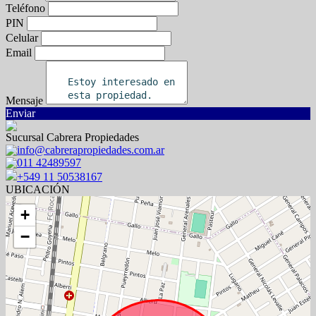
Teléfono
PIN
Celular
Email
Mensaje
Enviar
Sucursal Cabrera Propiedades
info@cabrerapropiedades.com.ar
011 42489597
+549 11 50538167
UBICACIÓN
+
−