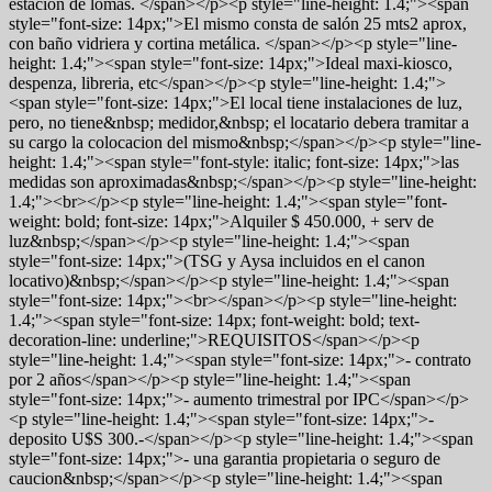
estación de lomas. </span></p><p style="line-height: 1.4;"><span
style="font-size: 14px;">El mismo consta de salón 25 mts2 aprox,
con baño vidriera y cortina metálica. </span></p><p style="line-
height: 1.4;"><span style="font-size: 14px;">Ideal maxi-kiosco,
despenza, libreria, etc</span></p><p style="line-height: 1.4;">
<span style="font-size: 14px;">El local tiene instalaciones de luz,
pero, no tiene&nbsp; medidor,&nbsp; el locatario debera tramitar a
su cargo la colocacion del mismo&nbsp;</span></p><p style="line-
height: 1.4;"><span style="font-style: italic; font-size: 14px;">las
medidas son aproximadas&nbsp;</span></p><p style="line-height:
1.4;"><br></p><p style="line-height: 1.4;"><span style="font-
weight: bold; font-size: 14px;">Alquiler $ 450.000, + serv de
luz&nbsp;</span></p><p style="line-height: 1.4;"><span
style="font-size: 14px;">(TSG y Aysa incluidos en el canon
locativo)&nbsp;</span></p><p style="line-height: 1.4;"><span
style="font-size: 14px;"><br></span></p><p style="line-height:
1.4;"><span style="font-size: 14px; font-weight: bold; text-
decoration-line: underline;">REQUISITOS</span></p><p
style="line-height: 1.4;"><span style="font-size: 14px;">- contrato
por 2 años</span></p><p style="line-height: 1.4;"><span
style="font-size: 14px;">- aumento trimestral por IPC</span></p>
<p style="line-height: 1.4;"><span style="font-size: 14px;">-
deposito U$S 300.-</span></p><p style="line-height: 1.4;"><span
style="font-size: 14px;">- una garantia propietaria o seguro de
caucion&nbsp;</span></p><p style="line-height: 1.4;"><span