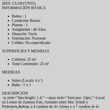
(REF. CLO8157055)
INFORMACIÓN BÁSICA
Baños : 1
Condición: Bueno
Plantas : 1
Antigüedad : 40 Años
Situación: Vacía
Orientación: Noroeste
Crédito: No especificado
SUPERFICIES Y MEDIDAS
Cubierta: 25 m²
Total Construido: 25 m²
MEDIDAS
Salon (Local): 4 x 5
Baño : 1 x 1
DESCRIPCIÓN
<p style="line-height: 1.4;"><span style="font-size: 14px;">Local
en Lomas de Zamora Este, Arenales entre Msr. Schell y
Pedernera,&nbsp; a 4 cuadras de Av Alsina y a 7 cuadras de la