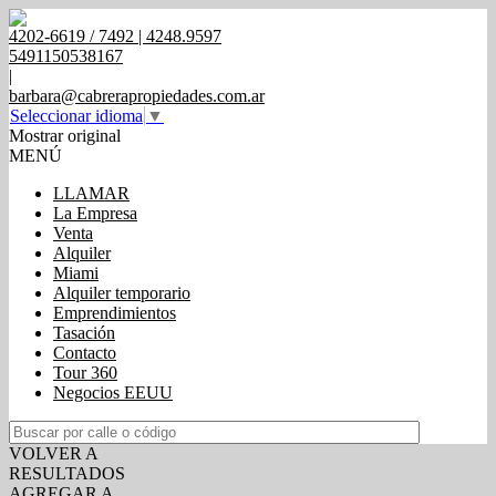
4202-6619 / 7492 | 4248.9597
5491150538167
|
barbara@cabrerapropiedades.com.ar
Seleccionar idioma
▼
Mostrar original
MENÚ
LLAMAR
La Empresa
Venta
Alquiler
Miami
Alquiler temporario
Emprendimientos
Tasación
Contacto
Tour 360
Negocios EEUU
VOLVER A
RESULTADOS
AGREGAR A