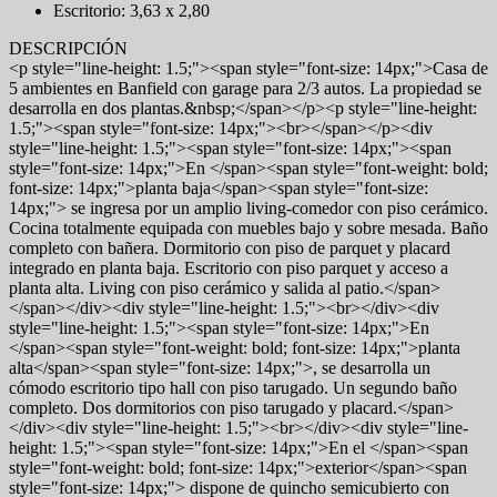
Escritorio: 3,63 x 2,80
DESCRIPCIÓN
<p style="line-height: 1.5;"><span style="font-size: 14px;">Casa de
5 ambientes en Banfield con garage para 2/3 autos. La propiedad se
desarrolla en dos plantas.&nbsp;</span></p><p style="line-height:
1.5;"><span style="font-size: 14px;"><br></span></p><div
style="line-height: 1.5;"><span style="font-size: 14px;"><span
style="font-size: 14px;">En </span><span style="font-weight: bold;
font-size: 14px;">planta baja</span><span style="font-size:
14px;"> se ingresa por un amplio living-comedor con piso cerámico.
Cocina totalmente equipada con muebles bajo y sobre mesada. Baño
completo con bañera. Dormitorio con piso de parquet y placard
integrado en planta baja. Escritorio con piso parquet y acceso a
planta alta. Living con piso cerámico y salida al patio.</span>
</span></div><div style="line-height: 1.5;"><br></div><div
style="line-height: 1.5;"><span style="font-size: 14px;">En
</span><span style="font-weight: bold; font-size: 14px;">planta
alta</span><span style="font-size: 14px;">, se desarrolla un
cómodo escritorio tipo hall con piso tarugado. Un segundo baño
completo. Dos dormitorios con piso tarugado y placard.</span>
</div><div style="line-height: 1.5;"><br></div><div style="line-
height: 1.5;"><span style="font-size: 14px;">En el </span><span
style="font-weight: bold; font-size: 14px;">exterior</span><span
style="font-size: 14px;"> dispone de quincho semicubierto con