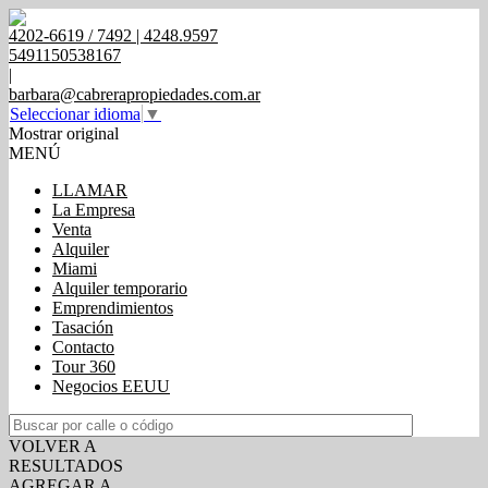
4202-6619 / 7492 | 4248.9597
5491150538167
|
barbara@cabrerapropiedades.com.ar
Seleccionar idioma
▼
Mostrar original
MENÚ
LLAMAR
La Empresa
Venta
Alquiler
Miami
Alquiler temporario
Emprendimientos
Tasación
Contacto
Tour 360
Negocios EEUU
VOLVER A
RESULTADOS
AGREGAR A