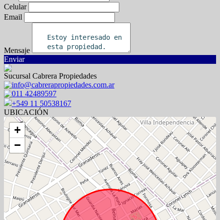
Celular
Email
Mensaje
Enviar
Sucursal Cabrera Propiedades
info@cabrerapropiedades.com.ar
011 42489597
+549 11 50538167
UBICACIÓN
+
−