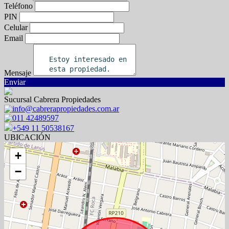
Teléfono
PIN
Celular
Email
Mensaje
Enviar
Sucursal Cabrera Propiedades
info@cabrerapropiedades.com.ar
011 42489597
+549 11 50538167
UBICACIÓN
+
−