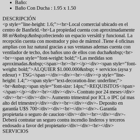
Baño:
Baño Con Ducha : 1.95 x 1.50
DESCRIPCIÓN
<p style="line-height: 1.6;"><br>Local comercial ubicado en el
centro de Banfield.<br>La propiedad cuenta con aproximadamente
88 m²&nbsp;&nbsp;ofreciendo un espacio versátil y funcional. La
recepción cuenta con mostrador y piso de mármol .Tiene 4 oficinas
amplias con luz natural gracias a sus ventanas ademas cuenta con
ventilador de techo, dos baños uno de ellos con ducha&nbsp;<br>
<br><span style="font-weight: bold;">Las medidas son
aproximadas.&nbsp;</span><br><br></p><div><span style="font-
weight: bold;">ALQUIER $1.000.000&nbsp; + servicios (aysa y
edesur) + TSG</span></div><div><br></div><p style="line-
height: 1.4;"><span style="text-decoration-line: underline;">
<br>&nbsp;<span style="font-size: 14px;">REQUISITOS</span>
</span></p><div><br></div><div>- Contrato por 24 meses</div>
<div><br></div><div>- Aumento trimestral por ICL o IPC (al mas
alto del trimestre)</div><div><br></div><div>- Deposito en
garantía U$S 700</div><div><br></div><div>- Garantía
propietaria o seguro de caucion</div><div><br></div><div>-
Deberá contratar un seguro contra incendio linderos y terceros
endosado a favor del propietario</div><div><br></div>
SERVICIOS