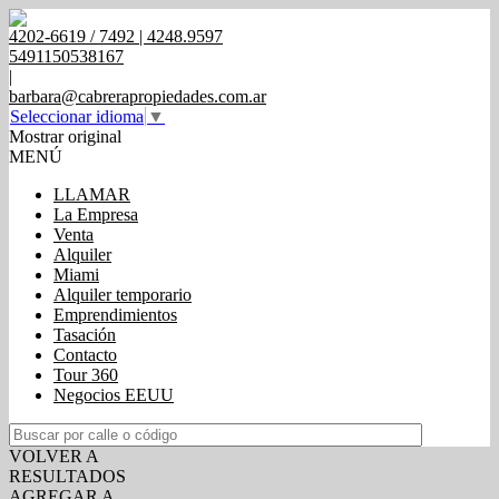
4202-6619 / 7492 | 4248.9597
5491150538167
|
barbara@cabrerapropiedades.com.ar
Seleccionar idioma
▼
Mostrar original
MENÚ
LLAMAR
La Empresa
Venta
Alquiler
Miami
Alquiler temporario
Emprendimientos
Tasación
Contacto
Tour 360
Negocios EEUU
VOLVER A
RESULTADOS
AGREGAR A