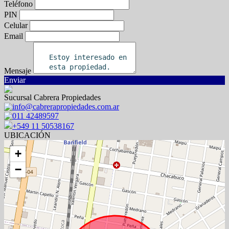
Teléfono
PIN
Celular
Email
Mensaje
Enviar
Sucursal Cabrera Propiedades
info@cabrerapropiedades.com.ar
011 42489597
+549 11 50538167
UBICACIÓN
+
−