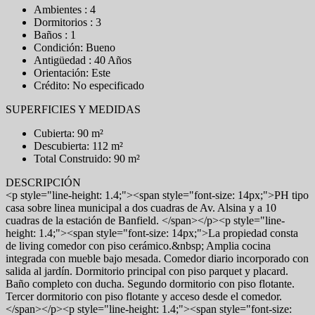
Ambientes : 4
Dormitorios : 3
Baños : 1
Condición: Bueno
Antigüedad : 40 Años
Orientación: Este
Crédito: No especificado
SUPERFICIES Y MEDIDAS
Cubierta: 90 m²
Descubierta: 112 m²
Total Construido: 90 m²
DESCRIPCIÓN
<p style="line-height: 1.4;"><span style="font-size: 14px;">PH tipo
casa sobre linea municipal a dos cuadras de Av. Alsina y a 10
cuadras de la estación de Banfield. </span></p><p style="line-
height: 1.4;"><span style="font-size: 14px;">La propiedad consta
de living comedor con piso cerámico.&nbsp; Amplia cocina
integrada con mueble bajo mesada. Comedor diario incorporado con
salida al jardín. Dormitorio principal con piso parquet y placard.
Baño completo con ducha. Segundo dormitorio con piso flotante.
Tercer dormitorio con piso flotante y acceso desde el comedor.
</span></p><p style="line-height: 1.4;"><span style="font-size: