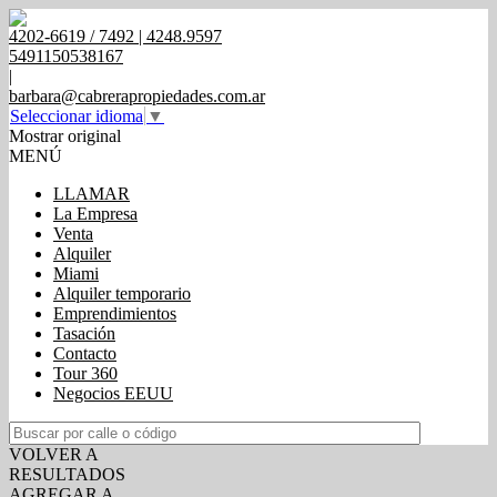
4202-6619 / 7492 | 4248.9597
5491150538167
|
barbara@cabrerapropiedades.com.ar
Seleccionar idioma
▼
Mostrar original
MENÚ
LLAMAR
La Empresa
Venta
Alquiler
Miami
Alquiler temporario
Emprendimientos
Tasación
Contacto
Tour 360
Negocios EEUU
VOLVER A
RESULTADOS
AGREGAR A