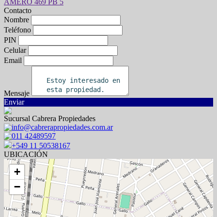
Contacto
Nombre
Teléfono
PIN
Celular
Email
Mensaje
Enviar
Sucursal Cabrera Propiedades
info@cabrerapropiedades.com.ar
011 42489597
+549 11 50538167
UBICACIÓN
+
−