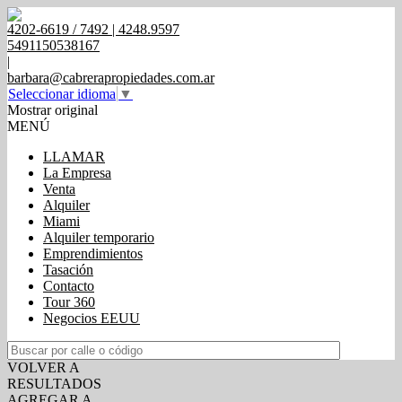
4202-6619 / 7492 | 4248.9597
5491150538167
|
barbara@cabrerapropiedades.com.ar
Seleccionar idioma
▼
Mostrar original
MENÚ
LLAMAR
La Empresa
Venta
Alquiler
Miami
Alquiler temporario
Emprendimientos
Tasación
Contacto
Tour 360
Negocios EEUU
VOLVER A
RESULTADOS
AGREGAR A