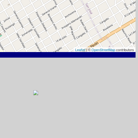
Leaflet
| ©
OpenStreetMap
contributors