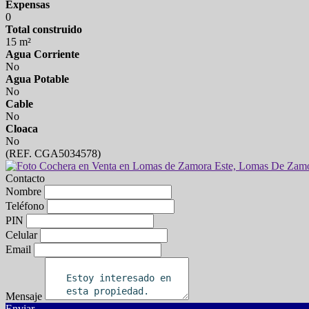
Expensas
0
Total construido
15 m²
Agua Corriente
No
Agua Potable
No
Cable
No
Cloaca
No
(REF. CGA5034578)
Contacto
Nombre
Teléfono
PIN
Celular
Email
Mensaje
Enviar