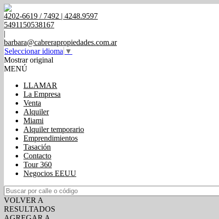
4202-6619 / 7492 | 4248.9597
5491150538167
|
barbara@cabrerapropiedades.com.ar
Seleccionar idioma
▼
Mostrar original
MENÚ
LLAMAR
La Empresa
Venta
Alquiler
Miami
Alquiler temporario
Emprendimientos
Tasación
Contacto
Tour 360
Negocios EEUU
VOLVER A
RESULTADOS
AGREGAR A