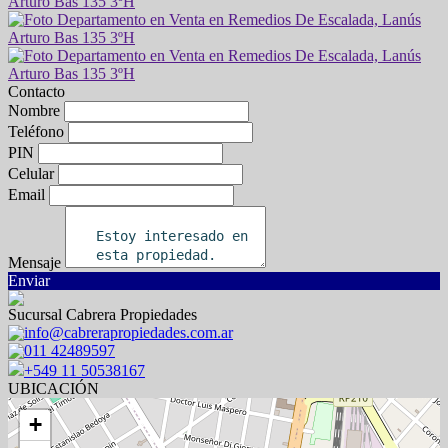
Contacto
Nombre
Teléfono
PIN
Celular
Email
Mensaje
Enviar
Sucursal Cabrera Propiedades
info@cabrerapropiedades.com.ar
011 42489597
+549 11 50538167
UBICACIÓN
+