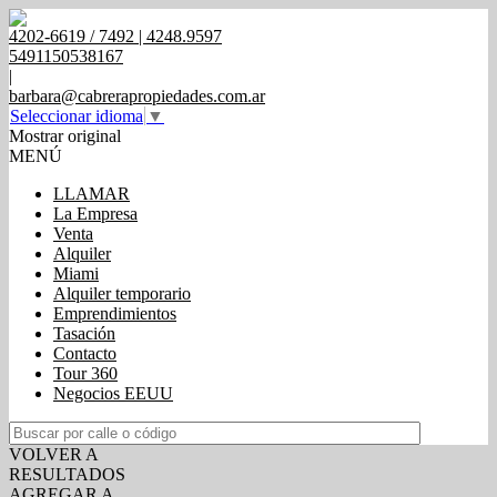
4202-6619 / 7492 | 4248.9597
5491150538167
|
barbara@cabrerapropiedades.com.ar
Seleccionar idioma
▼
Mostrar original
MENÚ
LLAMAR
La Empresa
Venta
Alquiler
Miami
Alquiler temporario
Emprendimientos
Tasación
Contacto
Tour 360
Negocios EEUU
VOLVER A
RESULTADOS
AGREGAR A