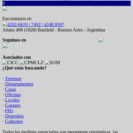
0
Encontranos en
4202-6619 / 7492 | 4248.9597
Alsina 498 (1828) Banfield - Buenos Aires - Argentina
Seguinos en
Asociados con
¿Qué estás buscando?
·
Terrenos
·
Departamentos
·
Casas
·
Oficinas
·
Locales
·
Garages
·
PHs
·
Depositos
·
Galpones
Todas las medidas enunciadas son meramente orientativas, las