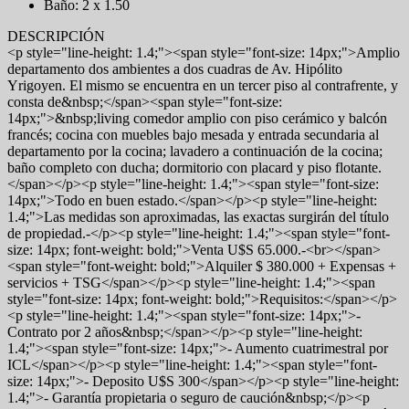
Baño: 2 x 1.50
DESCRIPCIÓN
<p style="line-height: 1.4;"><span style="font-size: 14px;">Amplio
departamento dos ambientes a dos cuadras de Av. Hipólito
Yrigoyen. El mismo se encuentra en un tercer piso al contrafrente, y
consta de&nbsp;</span><span style="font-size:
14px;">&nbsp;living comedor amplio con piso cerámico y balcón
francés; cocina con muebles bajo mesada y entrada secundaria al
departamento por la cocina; lavadero a continuación de la cocina;
baño completo con ducha; dormitorio con placard y piso flotante.
</span></p><p style="line-height: 1.4;"><span style="font-size:
14px;">Todo en buen estado.</span></p><p style="line-height:
1.4;">Las medidas son aproximadas, las exactas surgirán del título
de propiedad.-</p><p style="line-height: 1.4;"><span style="font-
size: 14px; font-weight: bold;">Venta U$S 65.000.-<br></span>
<span style="font-weight: bold;">Alquiler $ 380.000 + Expensas +
servicios + TSG</span></p><p style="line-height: 1.4;"><span
style="font-size: 14px; font-weight: bold;">Requisitos:</span></p>
<p style="line-height: 1.4;"><span style="font-size: 14px;">-
Contrato por 2 años&nbsp;</span></p><p style="line-height:
1.4;"><span style="font-size: 14px;">- Aumento cuatrimestral por
ICL</span></p><p style="line-height: 1.4;"><span style="font-
size: 14px;">- Deposito U$S 300</span></p><p style="line-height:
1.4;">- Garantía propietaria o seguro de caución&nbsp;</p><p