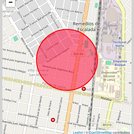
−
Leaflet
| ©
OpenStreetMap
contributors