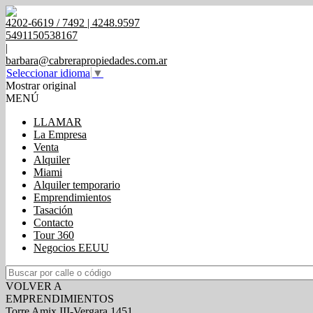
4202-6619 / 7492 | 4248.9597
5491150538167
|
barbara@cabrerapropiedades.com.ar
Seleccionar idioma
▼
Mostrar original
MENÚ
LLAMAR
La Empresa
Venta
Alquiler
Miami
Alquiler temporario
Emprendimientos
Tasación
Contacto
Tour 360
Negocios EEUU
VOLVER A
EMPRENDIMIENTOS
Torre Amix III-Vergara 1451