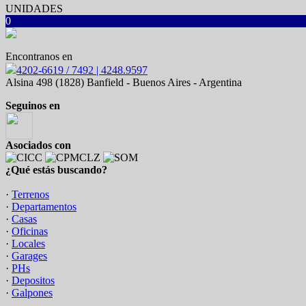
UNIDADES
0
Encontranos en
4202-6619 / 7492 | 4248.9597
Alsina 498 (1828) Banfield - Buenos Aires - Argentina
Seguinos en
Asociados con
¿Qué estás buscando?
·
Terrenos
·
Departamentos
·
Casas
·
Oficinas
·
Locales
·
Garages
·
PHs
·
Depositos
·
Galpones